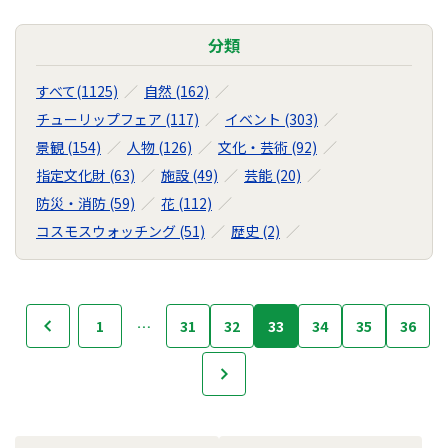
分類
すべて(1125)
自然 (162)
チューリップフェア (117)
イベント (303)
景観 (154)
人物 (126)
文化・芸術 (92)
指定文化財 (63)
施設 (49)
芸能 (20)
防災・消防 (59)
花 (112)
コスモスウォッチング (51)
歴史 (2)
フ
1
…
31
32
33
34
35
36
へ
ォ
ト
次へ
ラ
イ
ブ