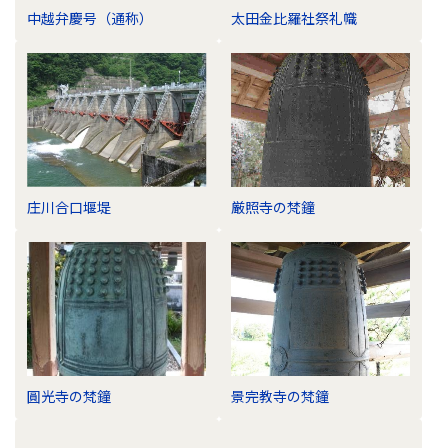
中越弁慶号（通称）
太田金比羅社祭礼幟
庄川合口堰堤
厳照寺の梵鐘
圓光寺の梵鐘
景完教寺の梵鐘