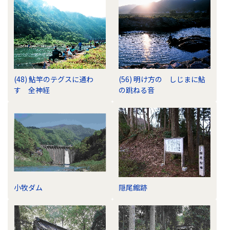
ラ
リ
の
ナ
ビ
ゲ
ー
(48) 鮎竿のテグスに通わ
(56) 明け方の しじまに鮎
シ
す 全神経
の跳ねる音
ョ
ン
小牧ダム
隠尾館跡