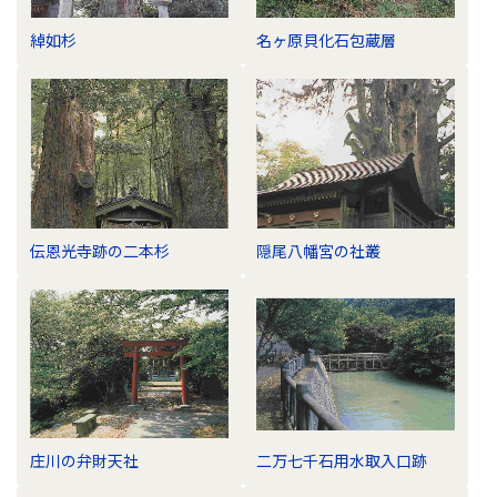
綽如杉
名ヶ原貝化石包蔵層
伝恩光寺跡の二本杉
隠尾八幡宮の社叢
庄川の弁財天社
二万七千石用水取入口跡