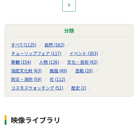
次へ
ラ
イ
ブ
ラ
分類
リ
の
すべて(1125)
自然 (162)
ナ
チューリップフェア (117)
イベント (303)
ビ
景観 (154)
人物 (126)
文化・芸術 (92)
ゲ
ー
指定文化財 (63)
施設 (49)
芸能 (20)
シ
防災・消防 (59)
花 (112)
ョ
コスモスウォッチング (51)
歴史 (2)
ン
映像ライブラリ