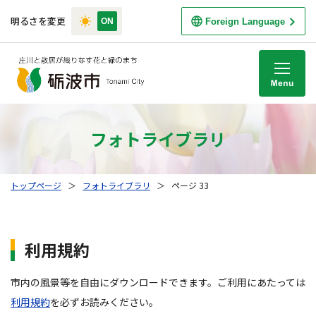
明るさを変更
Foreign Language
M
フォトライブラリ
トップページ
＞
フォトライブラリ
＞
ページ 33
利用規約
市内の風景等を自由にダウンロードできます。ご利用にあたっては
利用規約
を必ずお読みください。