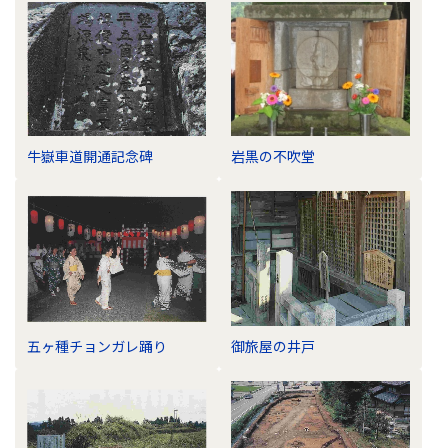
牛嶽車道開通記念碑
岩黒の不吹堂
五ヶ種チョンガレ踊り
御旅屋の井戸