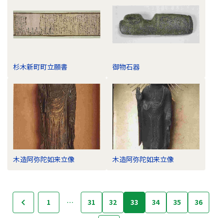
杉木新町町立願書
御物石器
木造阿弥陀如来立像
木造阿弥陀如来立像
フ
1
…
31
32
33
34
35
36
へ
ォ
ト