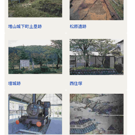
増山城下町土塁跡
松原遺跡
壇城跡
西住塚