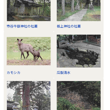
市谷牛嶽神社の社叢
栃上神社の社叢
カモシカ
瓜裂清水