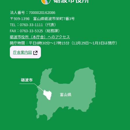
法人番号：7000020162086
〒939-1398 富山県砺波市栄町7番3号
TEL：0763-33-1111（代表）
FAX：0763-33-5325（総務課）
砺波市役所（本庁舎）へのアクセス
開庁時間：平日8時30分〜17時15分（12月29日〜1月3日は閉庁）
庁舎案内図