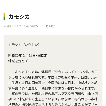
カモシカ
公開日時：2011年05月27日 15時44分
カモシカ（かもしか）
昭和30年２月15日･国指定
地域を定めず
ニホンカモシカは、偶蹄目（ぐうていもく）･ウシ科･カモ
シカ属に入る哺乳類です。中国地方を除く本州、四国、九州
に生息する日本固有種で、全国的には東日本、中部地方と紀
伊半島に多く生息し、西日本には少ない傾向がみられます。
富山県では、神通川以東の北アルプスや県西部の白山（南
砺市）地域に多く生息しています。以前は、標高の高い森林
地帯の岩場や絶壁で生活するためなかなか見ることができま