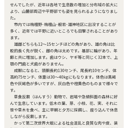
せんでしたが、近年は各地で生息数の増加と分布域の拡大に
より、山麓部周辺や平野部でも姿を見られるようになりまし
た。
市内では栴檀野･栴檀山･般若･雄神地区に出没することが
多く、近年では平野に近いところでも目撃されることがあり
ます。
雄雌どちらも12～15センチほどの角があり、雄の角は比
較的長く先が鋭く、雌の角は太めです。基部に輪があり、年
齢と共に増加します。歯はウシ、ヤギ等と同じく32本で、上
顎の門歯と犬歯がありません。
成獣になると、頭胴長約130センチ、尾長約10センチ、体
高約75センチ、体重は30～40kgにもなります。体色は黒褐
色や灰褐色が多いですが、灰白色や橙黄色のものまで様々で
す。
草食反芻（はんすう）動物で、岩場や急傾斜面の森林に好
んで生息しています。低木の葉、芽、小枝、花、実、それに
笹や草木を食べ、主に早朝と夕方に採餌し、座り込んで休息
しながら反芻します。
かって第二次世界大戦による社会混乱と良質な肉や皮、装