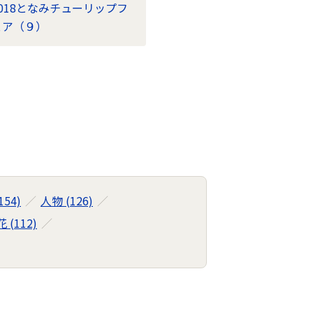
2018となみチューリップフ
ェア（９）
154)
人物 (126)
花 (112)