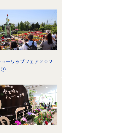
チューリップフェア２０２
４①