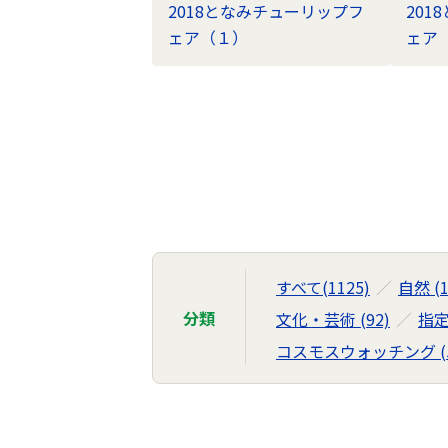
2018となみチューリップフ
20
ェア（１）
ェア
フ
ォ
ト
ラ
イ
ブ
すべて(1125)
自然 (1
ラ
分類
文化・芸術 (92)
指定
リ
コスモスウォッチング (5
の
ナ
ビ
ゲ