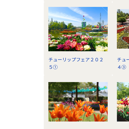
シ
ョ
ン
チューリップフェア２０２
チュ
５①
４③