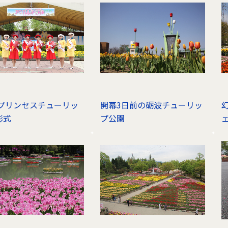
21プリンセスチューリッ
開幕3日前の砺波チューリッ
彰式
プ公園