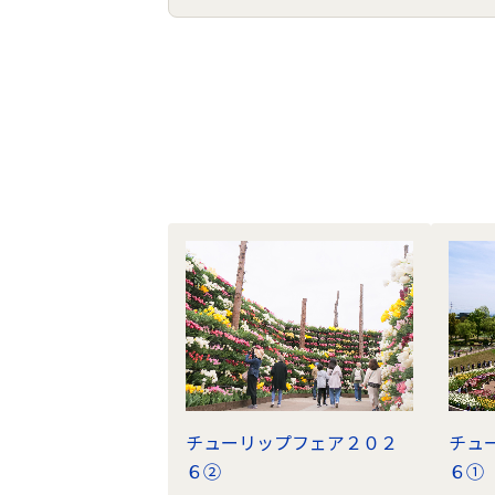
フ
ォ
ト
ラ
イ
ブ
ラ
リ
の
ナ
ビ
ゲ
チューリップフェア２０２
チュ
ー
６②
６①