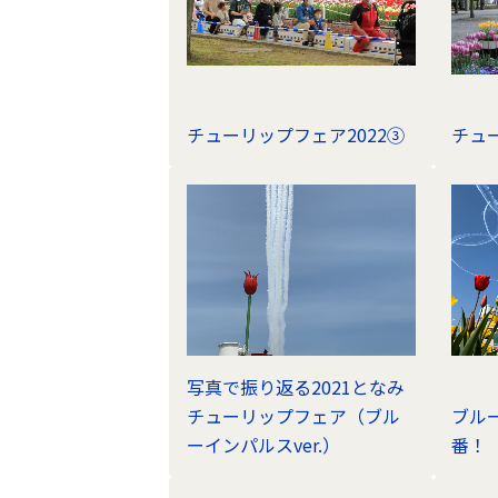
チューリップフェア2022③
チュ
写真で振り返る2021となみ
チューリップフェア（ブル
ブル
ーインパルスver.）
番！