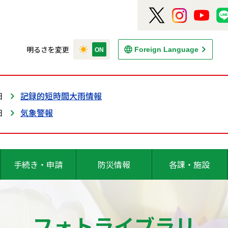
明るさを変更
Foreign Language
日
記録的短時間大雨情報
日
気象警報
手続き・申請
防災情報
各課・施設
フォトライブラリ