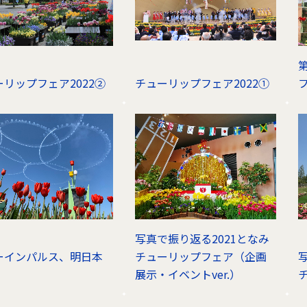
ーリップフェア2022②
チューリップフェア2022①
写真で振り返る2021となみ
ーインパルス、明日本
チューリップフェア（企画
展示・イベントver.）