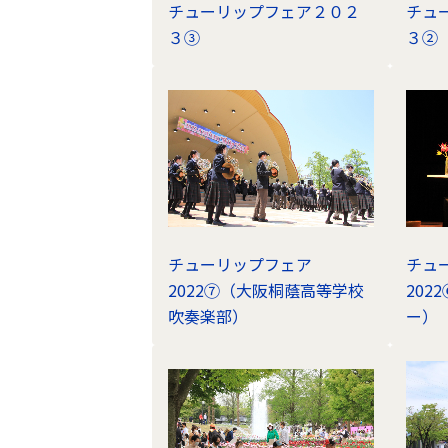
チューリップフェア２０２
チュ
３③
３②
チューリップフェア
チュ
2022⑦（大阪桐蔭高等学校
202
吹奏楽部）
ー）