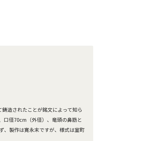
って鋳造されたことが銘文によって知ら
、口径70cm（外径）、竜頭の鼻筋と
れず、製作は寛永末ですが、様式は室町