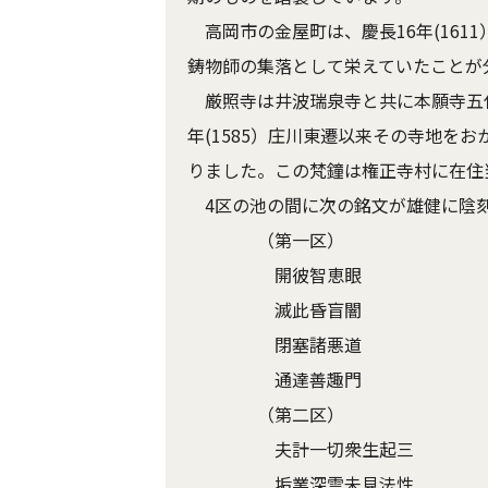
高岡市の金屋町は、慶長16年(16
鋳物師の集落として栄えていたことが
厳照寺は井波瑞泉寺と共に本願寺五代
年(1585）庄川東遷以来その寺地を
りました。この梵鐘は権正寺村に在住
4区の池の間に次の銘文が雄健に陰
（第一区）
開彼智恵眼
滅此昏盲闇
閉塞諸悪道
通達善趣門
（第二区）
夫計一切衆生起三
垢業深雲未見法性