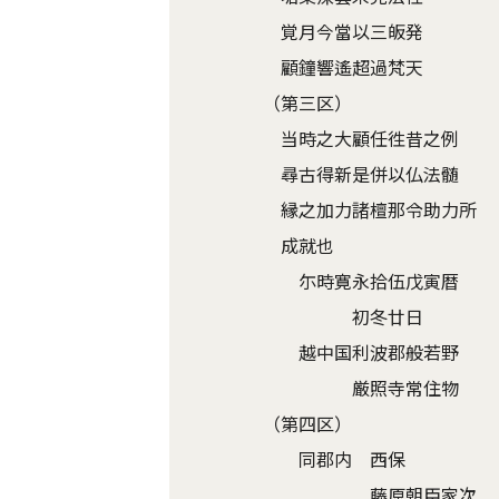
覚月今當以三皈発
顧鐘響遙超過梵天
（第三区）
当時之大顧任徃昔之例
尋古得新是併以仏法髄
縁之加力諸檀那令助力所
成就也
尓時寛永拾伍戊寅暦
初冬廿日
越中国利波郡般若野
厳照寺常住物
（第四区）
同郡内 西保
藤原朝臣家次