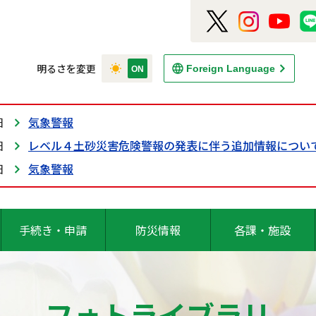
明るさを変更
Foreign Language
日
気象警報
日
レベル４土砂災害危険警報の発表に伴う追加情報につい
日
気象警報
手続き・申請
防災情報
各課・施設
フォトライブラリ