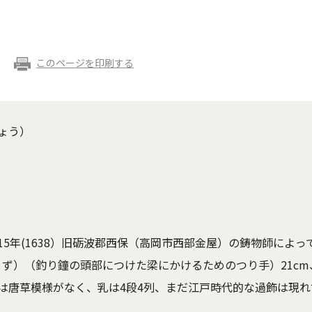
このページを印刷する
ょう）
5年(1638）旧砺波郡西保（高岡市西部金屋）の鋳物師によ
うず）（釣り鐘の頭部につけた梁にかけるためのつり手）21cm
は唐草模様がなく、乳は4段4列、まだ江戸時代的な過飾は現