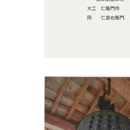
大工 仁衛門作
同 仁良右衛門