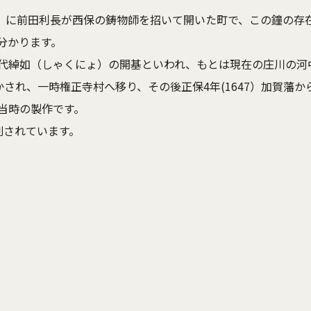
11）に前田利長が西保の鋳物師を招いて開いた町で、この鐘の
分かります。
綽如（しゃくにょ）の開基といわれ、もとは現在の庄川の河中
おかされ、一時権正寺村へ移り、その後正保4年(1647）加賀藩
当時の製作です。
刻されています。