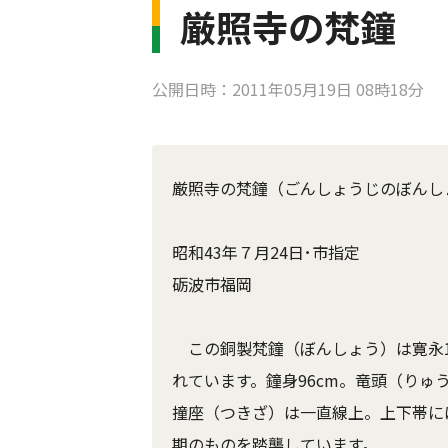
厳照寺の梵鐘
公開日時：2011年05月19日 08時18分
厳照寺の梵鐘（ごんしょうじのぼんし
昭和43年７月24日･市指定
砺波市福岡
この銅製梵鐘（ぼんしょう）は寛永1
れています。鐘身96cm。竜頭（りゅ
撞座（つきざ）は一直線上。上下帯に
期のものを踏襲しています。