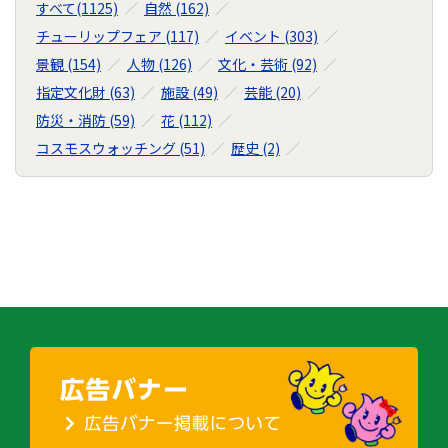
すべて(1125)
自然 (162)
リ
チューリップフェア (117)
イベント (303)
の
景観 (154)
人物 (126)
文化・芸術 (92)
ナ
ビ
指定文化財 (63)
施設 (49)
芸能 (20)
ゲ
防災・消防 (59)
花 (112)
ー
コスモスウォッチング (51)
歴史 (2)
シ
ョ
ン