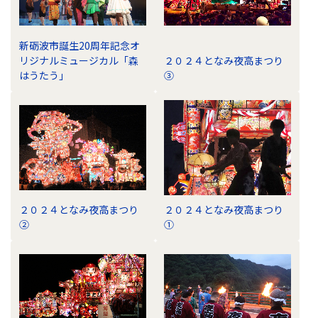
新砺波市誕生20周年記念オ
リジナルミュージカル「森
２０２４となみ夜高まつり
はうたう」
③
２０２４となみ夜高まつり
２０２４となみ夜高まつり
②
①