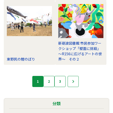
新砺波図書館 市民参加ワー
クショップ「壁面に挑戦」
～R156に広げるアートの世
東野尻の鯉のぼり
界～ その２
フ
1
2
3
次へ
ォ
ト
ラ
イ
分類
ブ
ラ