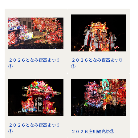
ラ
イ
ブ
ラ
リ
の
ナ
ビ
２０２６となみ夜高まつり
２０２６となみ夜高まつり
ゲ
③
②
ー
シ
ョ
ン
２０２６となみ夜高まつり
①
２０２６庄川観光祭③