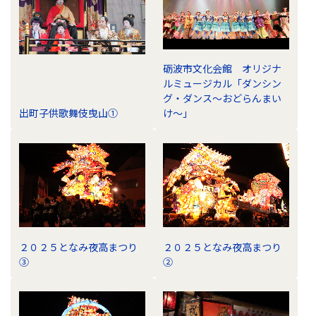
砺波市文化会館 オリジナ
ルミュージカル「ダンシン
グ・ダンス～おどらんまい
出町子供歌舞伎曳山①
け～」
２０２５となみ夜高まつり
２０２５となみ夜高まつり
③
②