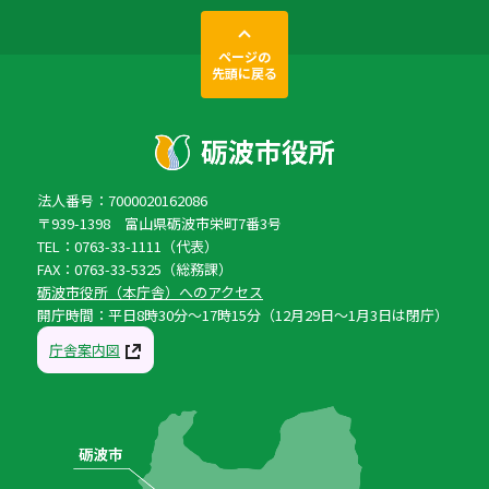
ページの
先頭に戻る
法人番号：7000020162086
〒939-1398 富山県砺波市栄町7番3号
TEL：0763-33-1111（代表）
FAX：0763-33-5325（総務課）
砺波市役所（本庁舎）へのアクセス
開庁時間：平日8時30分〜17時15分（12月29日〜1月3日は閉庁）
庁舎案内図