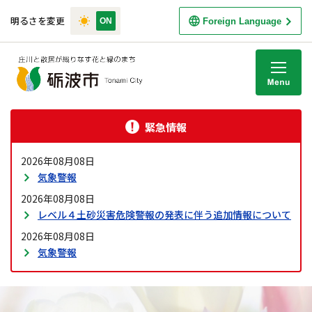
明るさを変更
Foreign Language
M
緊急情報
2026年08月08日
気象警報
2026年08月08日
レベル４土砂災害危険警報の発表に伴う追加情報について
2026年08月08日
気象警報