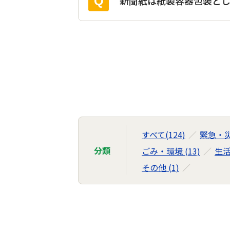
新聞紙は紙製容器包装とし
よ
く
あ
る
ご
質
すべて(124)
緊急・災害
問
分類
ごみ・環境 (13)
生活
の
その他 (1)
ナ
ビ
ゲ
ー