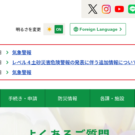
明るさを変更
Foreign Language
日
気象警報
日
レベル４土砂災害危険警報の発表に伴う追加情報につい
日
気象警報
手続き・申請
防災情報
各課・施設
よくあるご質問