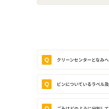
よ
く
あ
る
ご
質
クリーンセンターとなみ
問
の
ナ
ビ
ビンについているラベル
ゲ
ー
シ
ごみはどのように分別して