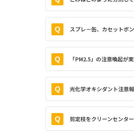
ョ
ン
スプレ－缶、カセットボ
「PM2.5」の注意喚起
光化学オキシダント注意
剪定枝をクリーンセンター