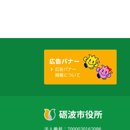
シ
ョ
ン
法人番号：7000020162086