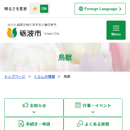
明るさを変更
Foreign Language
M
鳥獣
トップページ
＞
くらしの情報
＞
鳥獣
お知らせ
行事・イベント
手続き・申請
よくある質問