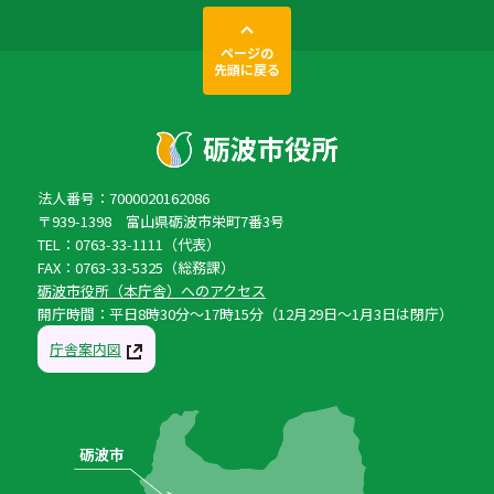
ページの
先頭に戻る
法人番号：7000020162086
〒939-1398 富山県砺波市栄町7番3号
TEL：0763-33-1111（代表）
FAX：0763-33-5325（総務課）
砺波市役所（本庁舎）へのアクセス
開庁時間：平日8時30分〜17時15分（12月29日〜1月3日は閉庁）
庁舎案内図