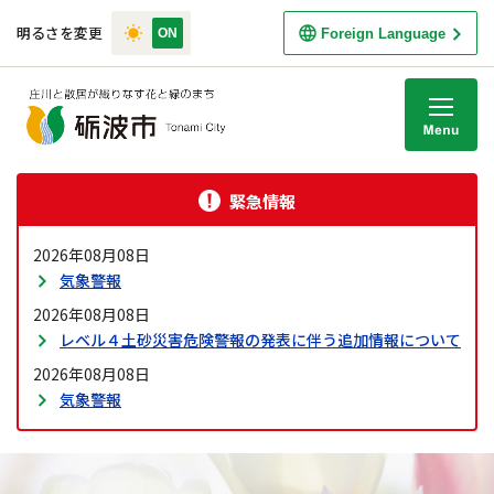
明るさを変更
Foreign Language
M
緊急情報
2026年08月08日
気象警報
2026年08月08日
レベル４土砂災害危険警報の発表に伴う追加情報について
2026年08月08日
気象警報