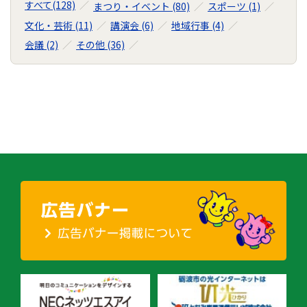
すべて(128)
まつり・イベント (80)
スポーツ (1)
ナ
文化・芸術 (11)
講演会 (6)
地域行事 (4)
ビ
会議 (2)
その他 (36)
ゲ
ー
シ
ョ
ン