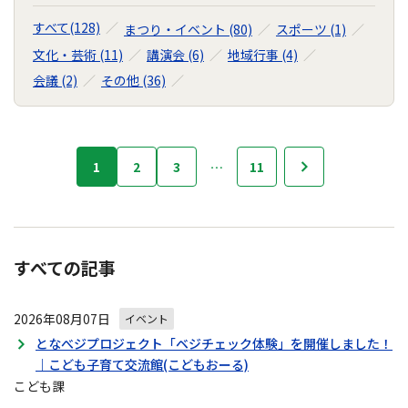
すべて(128)
まつり・イベント (80)
スポーツ (1)
文化・芸術 (11)
講演会 (6)
地域行事 (4)
会議 (2)
その他 (36)
行
1
2
3
…
11
次へ
事・
イ
ベ
ン
ト
すべての記事
の
ナ
2026年08月07日
イベント
ビ
ゲ
となべジプロジェクト「ベジチェック体験」を開催しました！
ー
｜こども子育て交流館(こどもおーる)
シ
こども課
ョ