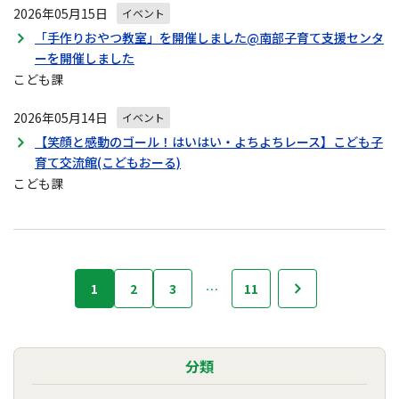
2026年05月15日
イベント
「手作りおやつ教室」を開催しました@南部子育て支援センタ
ーを開催しました
こども課
2026年05月14日
イベント
【笑顔と感動のゴール！はいはい・よちよちレース】こども子
育て交流館(こどもおーる)
こども課
行
1
2
3
…
11
次へ
事・
イ
ベ
ン
分類
ト
の