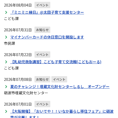
ン
2026年08月04日
イベント
『ミニミニ縁日』@太田子育て支援センター
こども課
2026年07月31日
お知らせ
マイナンバーカードの休日窓口を開設します
市民課
2026年07月22日
イベント
【乳幼児救急講習】こども子育て交流館(こどもおーる)
こども課
2026年07月08日
お知らせ
イベント
夏のチャレンジ！埋蔵文化財センターしるし オープンデー
砺波市埋蔵文化財センター
2026年07月01日
イベント
【大阪開催】「おいでや！！いなか暮らし移住フェア」に砺波
市が出展します！