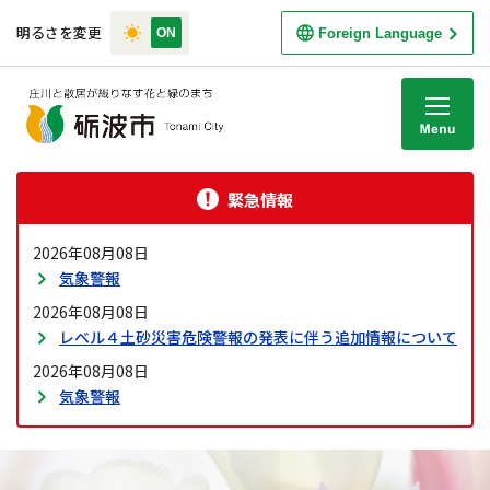
明るさを変更
Foreign Language
M
緊急情報
2026年08月08日
気象警報
2026年08月08日
レベル４土砂災害危険警報の発表に伴う追加情報について
2026年08月08日
気象警報