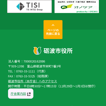
ページの
先頭に戻る
法人番号：7000020162086
〒939-1398 富山県砺波市栄町7番3号
TEL：0763-33-1111（代表）
FAX：0763-33-5325（総務課）
砺波市役所（本庁舎）へのアクセス
開庁時間：平日8時30分〜17時15分（12月29日〜1月3日は閉庁）
庁舎案内図