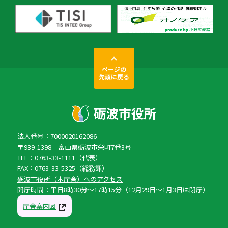
ページの
先頭に戻る
法人番号：7000020162086
〒939-1398 富山県砺波市栄町7番3号
TEL：0763-33-1111（代表）
FAX：0763-33-5325（総務課）
砺波市役所（本庁舎）へのアクセス
開庁時間：平日8時30分〜17時15分（12月29日〜1月3日は閉庁）
庁舎案内図