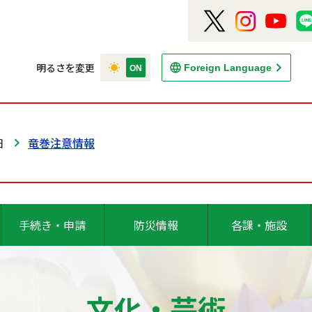
明るさを変更
Foreign Language
日
竜巻注意情報
手続き・申請
防災情報
各課・施設
文化・芸術