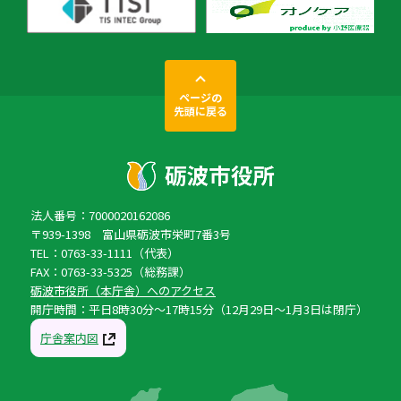
ページの
先頭に戻る
法人番号：7000020162086
〒939-1398 富山県砺波市栄町7番3号
TEL：0763-33-1111（代表）
FAX：0763-33-5325（総務課）
砺波市役所（本庁舎）へのアクセス
開庁時間：平日8時30分〜17時15分（12月29日〜1月3日は閉庁）
庁舎案内図