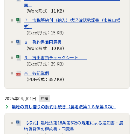
面
（Word形式：11 KB）
７ 市税等納付（納入）状況確認承諾書（市独自様
式）
（Excel形式：15 KB）
８ 誓約書兼同意書
（Word形式：10 KB）
９ 提出書類チェックシート
（Excel形式：29 KB）
※ 各記載例
（PDF形式：352 KB）
2025年04月01日
申請
農地の貸し借りの解約手続き（農地法第１８条第６項）
【様式】農地法第18条第6項の規定による通知書・農
地賃貸借の解約書・同意書