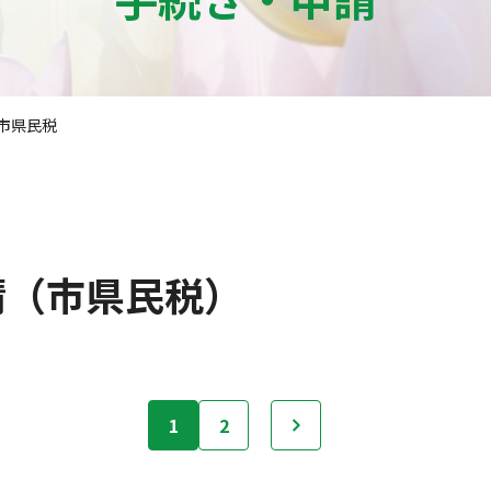
市県民税
請（市県民税）
1
2
次へ