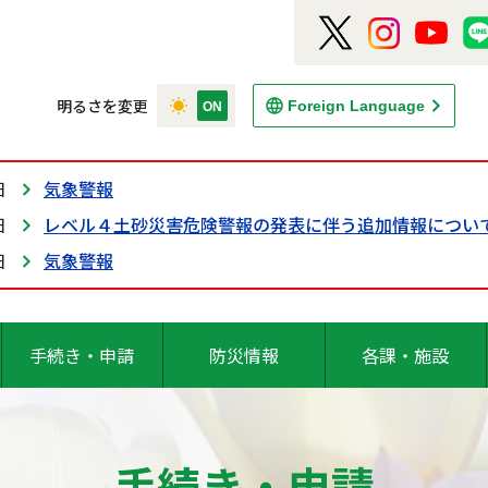
明るさを変更
Foreign Language
日
気象警報
日
レベル４土砂災害危険警報の発表に伴う追加情報につい
日
気象警報
手続き・申請
防災情報
各課・施設
手続き・申請