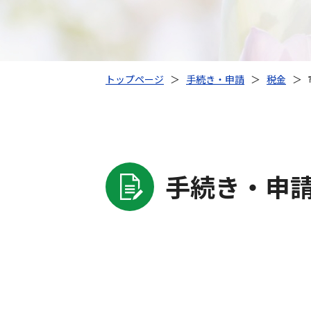
トップページ
＞
手続き・申請
＞
税金
＞
手続き・申
手
続
き・