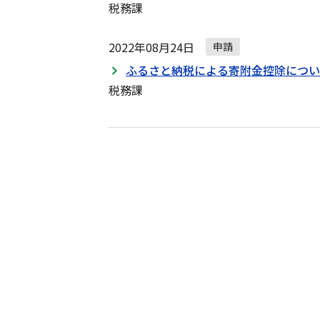
税務課
2022年08月24日
申請
ふるさと納税による寄附金控除につい
税務課
手
続
き・
申
請
の
ナ