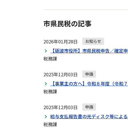
申
請
の
市県民税の記事
ナ
ビ
2026年01月28日
ゲ
お知らせ
ー
【砺波市役所】市県民税申告／確定申
シ
税務課
ョ
ン
2025年12月03日
申請
【事業主の方へ】令和８年度（令和７
税務課
2025年12月03日
申請
給与支払報告書の光ディスク等による
税務課