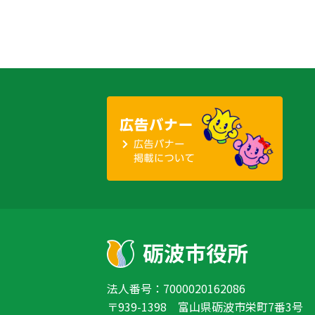
ビ
ゲ
ー
シ
ョ
ン
法人番号：7000020162086
〒939-1398 富山県砺波市栄町7番3号