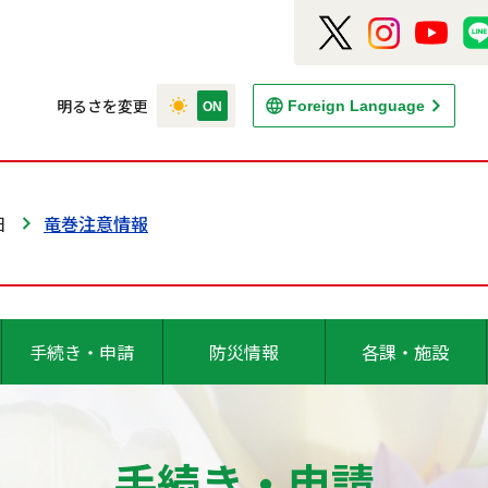
明るさを変更
Foreign Language
日
竜巻注意情報
手続き・申請
防災情報
各課・施設
手続き・申請