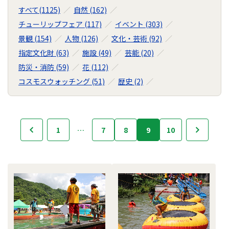
すべて(1125)
自然 (162)
チューリップフェア (117)
イベント (303)
景観 (154)
人物 (126)
文化・芸術 (92)
指定文化財 (63)
施設 (49)
芸能 (20)
防災・消防 (59)
花 (112)
コスモスウォッチング (51)
歴史 (2)
フ
1
…
7
8
9
10
次
前へ
ォ
ト
ラ
イ
ブ
ラ
リ
の
ナ