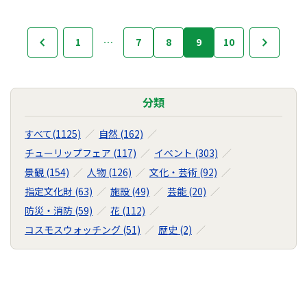
フ
1
…
7
8
9
10
次
前へ
ォ
ト
ラ
イ
分類
ブ
ラ
すべて(1125)
自然 (162)
リ
チューリップフェア (117)
イベント (303)
の
景観 (154)
人物 (126)
文化・芸術 (92)
ナ
ビ
指定文化財 (63)
施設 (49)
芸能 (20)
ゲ
防災・消防 (59)
花 (112)
ー
コスモスウォッチング (51)
歴史 (2)
シ
ョ
ン