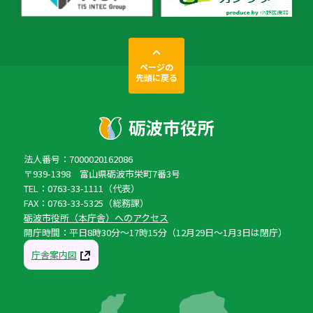
ページの
先頭に戻る
法人番号：7000020162086
〒939-1398 富山県砺波市栄町7番3号
TEL：0763-33-1111（代表）
FAX：0763-33-5325（総務課）
砺波市役所（本庁舎）へのアクセス
開庁時間：平日8時30分〜17時15分（12月29日〜1月3日は閉庁）
庁舎案内図