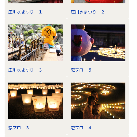
ビ
庄川水まつり １
庄川水まつり ２
ゲ
ー
シ
ョ
ン
庄川水まつり ３
恋プロ ５
恋プロ ３
恋プロ ４