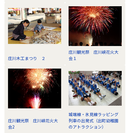
庄川観光祭 庄川峡花火大
庄川木工まつり ２
会１
城端線・氷見線ラッピング
庄川観光祭 庄川峡花火大
列車の出発式（出町幼稚園
会2
のアトラクション）