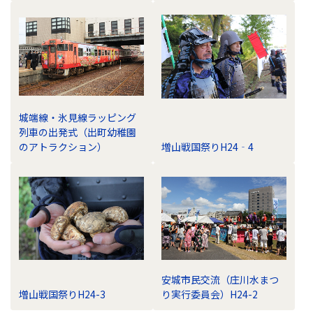
城端線・氷見線ラッピング
列車の出発式（出町幼稚園
のアトラクション）
増山戦国祭りH24‐4
安城市民交流（庄川水まつ
増山戦国祭りH24-3
り実行委員会）H24-2