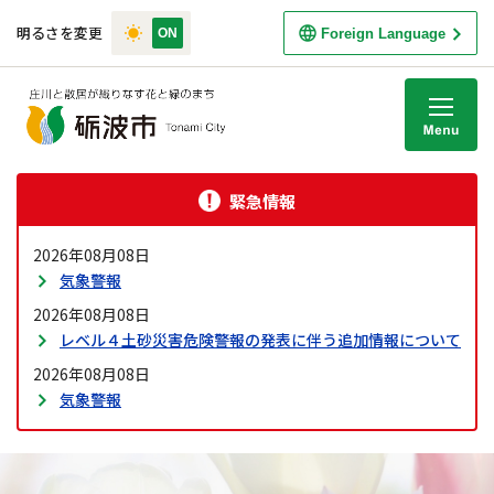
明るさを変更
Foreign Language
M
緊急情報
2026年08月08日
気象警報
2026年08月08日
レベル４土砂災害危険警報の発表に伴う追加情報について
2026年08月08日
気象警報