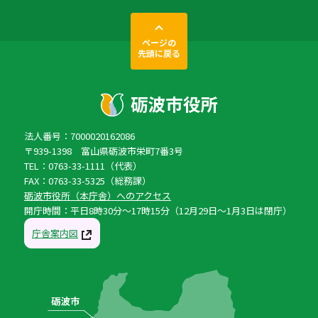
ページの
先頭に戻る
法人番号：7000020162086
〒939-1398 富山県砺波市栄町7番3号
TEL：0763-33-1111（代表）
FAX：0763-33-5325（総務課）
砺波市役所（本庁舎）へのアクセス
開庁時間：平日8時30分〜17時15分（12月29日〜1月3日は閉庁）
庁舎案内図