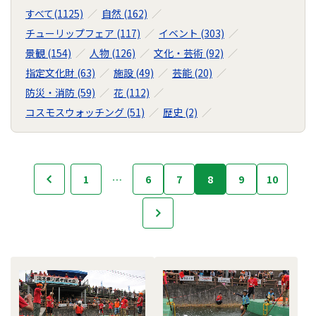
すべて(1125)
自然 (162)
チューリップフェア (117)
イベント (303)
景観 (154)
人物 (126)
文化・芸術 (92)
指定文化財 (63)
施設 (49)
芸能 (20)
防災・消防 (59)
花 (112)
コスモスウォッチング (51)
歴史 (2)
フ
1
…
6
7
8
9
10
前へ
ォ
ト
次へ
ラ
イ
ブ
ラ
リ
の
ナ