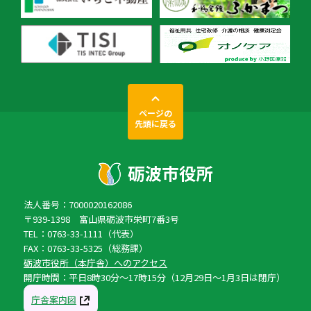
ページの
先頭に戻る
法人番号：7000020162086
〒939-1398 富山県砺波市栄町7番3号
TEL：0763-33-1111（代表）
FAX：0763-33-5325（総務課）
砺波市役所（本庁舎）へのアクセス
開庁時間：平日8時30分〜17時15分（12月29日〜1月3日は閉庁）
庁舎案内図