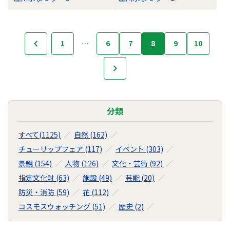
フ
1
…
6
7
8
9
10
前へ
ォ
ト
次へ
ラ
イ
ブ
ラ
分類
リ
の
すべて(1125)
自然 (162)
ナ
チューリップフェア (117)
イベント (303)
ビ
景観 (154)
人物 (126)
文化・芸術 (92)
ゲ
ー
指定文化財 (63)
施設 (49)
芸能 (20)
シ
防災・消防 (59)
花 (112)
ョ
コスモスウォッチング (51)
歴史 (2)
ン