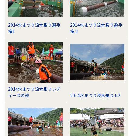
ビ
ゲ
ー
2014水まつり流木乗り選手
2014水まつり流木乗り選手
シ
権1
権２
ョ
ン
2014水まつり流木乗りレデ
ィースの部
2014水まつり流木乗りJr2