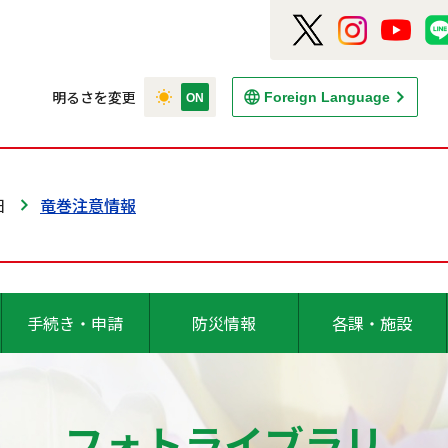
明るさを変更
Foreign Language
日
竜巻注意情報
手続き・申請
防災情報
各課・施設
フォトライブラリ