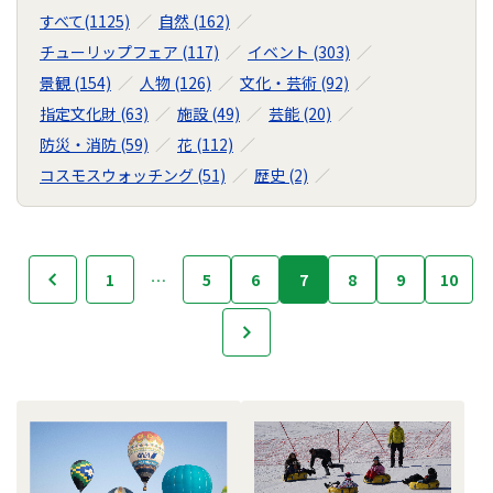
すべて(1125)
自然 (162)
チューリップフェア (117)
イベント (303)
景観 (154)
人物 (126)
文化・芸術 (92)
指定文化財 (63)
施設 (49)
芸能 (20)
防災・消防 (59)
花 (112)
コスモスウォッチング (51)
歴史 (2)
フ
1
…
5
6
7
8
9
10
へ
ォ
ト
次へ
ラ
イ
ブ
ラ
リ
の
ナ