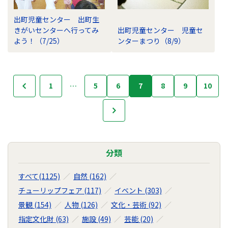
出町児童センター 出町生
きがいセンターへ行ってみ
出町児童センター 児童セ
よう！（7/25）
ンターまつり（8/9）
フ
1
…
5
6
7
8
9
10
へ
ォ
ト
次へ
ラ
イ
ブ
ラ
分類
リ
の
すべて(1125)
自然 (162)
ナ
チューリップフェア (117)
イベント (303)
ビ
景観 (154)
人物 (126)
文化・芸術 (92)
ゲ
ー
指定文化財 (63)
施設 (49)
芸能 (20)