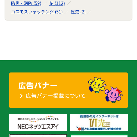
シ
防災・消防 (59)
花 (112)
ョ
コスモスウォッチング (51)
歴史 (2)
ン