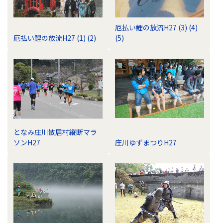
厄払い鯉の放流H27 (3) (4)
厄払い鯉の放流H27 (1) (2)
(5)
となみ庄川散居村縦断マラ
ソンH27
庄川ゆずまつりH27