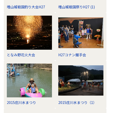
増山城戦国釣り大会H27
増山城戦国祭りH27 (1)
となみ野花火大会
H27コナン握手会
2015庄川水まつり
2015庄川水まつり（1）