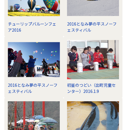
ビ
ゲ
ー
チューリップバルーンフェ
2016となみ夢の平スノーフ
シ
ア2016
ェスティバル
ョ
ン
2016となみ夢の平スノーフ
初釜のつどい（出町児童セ
ェスティバル
ンター）2016.1.9