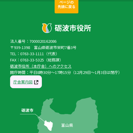
ページの
先頭に戻る
法人番号：7000020162086
〒939-1398 富山県砺波市栄町7番3号
TEL：0763-33-1111（代表）
FAX：0763-33-5325（総務課）
砺波市役所（本庁舎）へのアクセス
開庁時間：平日8時30分〜17時15分（12月29日〜1月3日は閉庁）
庁舎案内図