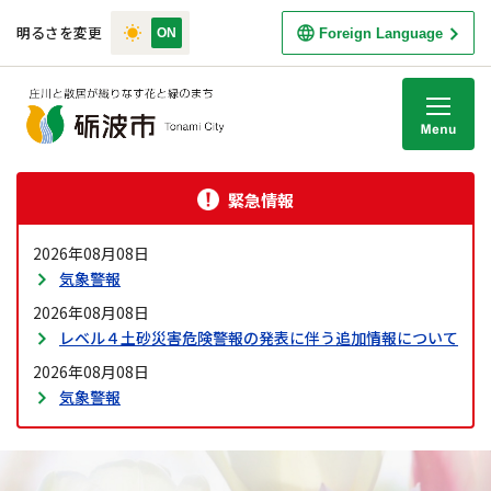
明るさを変更
Foreign Language
M
緊急情報
2026年08月08日
気象警報
2026年08月08日
レベル４土砂災害危険警報の発表に伴う追加情報について
2026年08月08日
気象警報