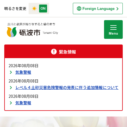
明るさを変更
Foreign Language
M
緊急情報
2026年08月08日
気象警報
2026年08月08日
レベル４土砂災害危険警報の発表に伴う追加情報について
2026年08月08日
気象警報