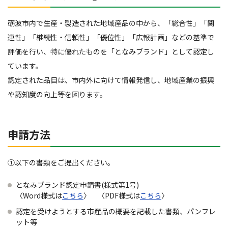
砺波市内で生産・製造された地域産品の中から、「総合性」「関
連性」「継続性・信頼性」「優位性」「広報計画」などの基準で
評価を行い、特に優れたものを「となみブランド」として認定し
ています。
認定された品目は、市内外に向けて情報発信し、地域産業の振興
や認知度の向上等を図ります。
申請方法
①以下の書類をご提出ください。
となみブランド認定申請書(様式第1号)
〈Word様式は
こちら
〉 〈PDF様式は
こちら
〉
認定を受けようとする市産品の概要を記載した書類、パンフレ
ット等