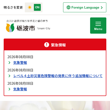
明るさを変更
Foreign Language
M
緊急情報
2026年08月08日
気象警報
2026年08月08日
レベル４土砂災害危険警報の発表に伴う追加情報について
2026年08月08日
気象警報