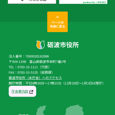
ページの
先頭に戻る
法人番号：7000020162086
〒939-1398 富山県砺波市栄町7番3号
TEL：0763-33-1111（代表）
FAX：0763-33-5325（総務課）
砺波市役所（本庁舎）へのアクセス
開庁時間：平日8時30分〜17時15分（12月29日〜1月3日は閉庁）
庁舎案内図