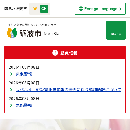
明るさを変更
Foreign Language
M
緊急情報
2026年08月08日
気象警報
2026年08月08日
レベル４土砂災害危険警報の発表に伴う追加情報について
2026年08月08日
気象警報