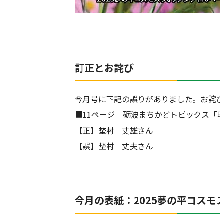
訂正とお詫び
今月号に下記の誤りがありました。お詫
■11ページ 砺波まちかどトピックス「
【正】埜村 丈雄さん
【誤】埜村 丈夫さん
今月の
表紙：
2025夢の平コス