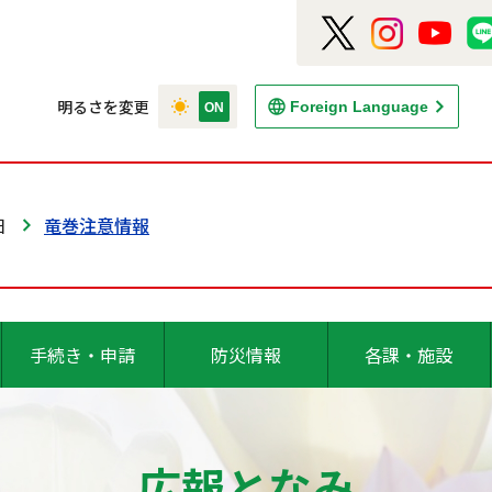
明るさを変更
Foreign Language
日
竜巻注意情報
手続き・申請
防災情報
各課・施設
広報となみ