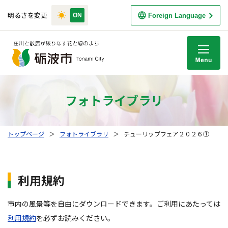
明るさを変更
Foreign Language
M
フォトライブラリ
トップページ
＞
フォトライブラリ
＞
チューリップフェア２０２６①
利用規約
市内の風景等を自由にダウンロードできます。ご利用にあたっては
利用規約
を必ずお読みください。