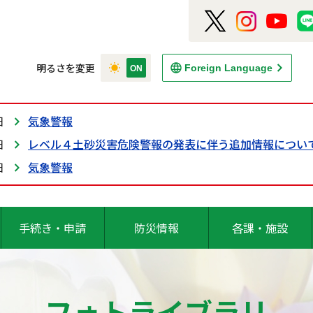
明るさを変更
Foreign Language
日
気象警報
日
レベル４土砂災害危険警報の発表に伴う追加情報につい
日
気象警報
手続き・申請
防災情報
各課・施設
フォトライブラリ