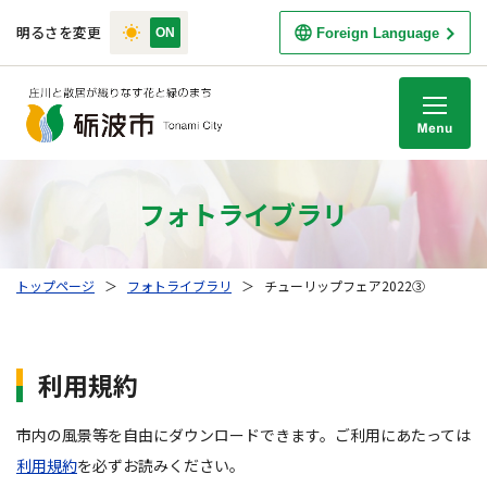
明るさを変更
Foreign Language
M
フォトライブラリ
トップページ
＞
フォトライブラリ
＞
チューリップフェア2022③
利用規約
市内の風景等を自由にダウンロードできます。ご利用にあたっては
利用規約
を必ずお読みください。