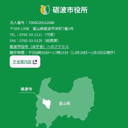
法人番号：7000020162086
〒939-1398 富山県砺波市栄町7番3号
TEL：0763-33-1111（代表）
FAX：0763-33-5325（総務課）
砺波市役所（本庁舎）へのアクセス
開庁時間：平日8時30分〜17時15分（12月29日〜1月3日は閉庁）
庁舎案内図