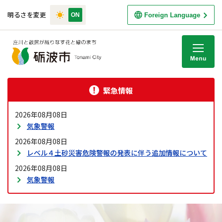
明るさを変更
Foreign Language
M
緊急情報
2026年08月08日
気象警報
2026年08月08日
レベル４土砂災害危険警報の発表に伴う追加情報について
2026年08月08日
気象警報