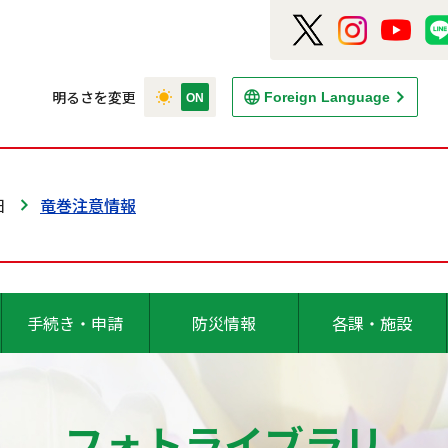
明るさを変更
Foreign Language
日
竜巻注意情報
手続き・申請
防災情報
各課・施設
フォトライブラリ