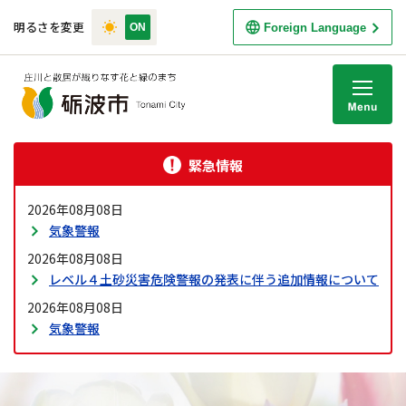
明るさを変更
Foreign Language
M
緊急情報
2026年08月08日
気象警報
2026年08月08日
レベル４土砂災害危険警報の発表に伴う追加情報について
2026年08月08日
気象警報