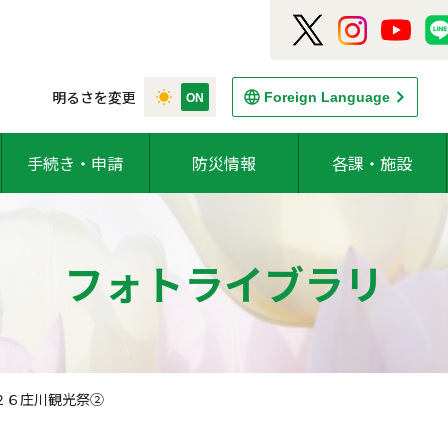
明るさを変更
Foreign Language
手続き・申請
防災情報
各課・施設
フォトライブラリ
２６庄川観光祭②