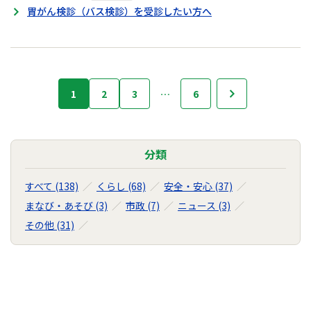
胃がん検診（バス検診）を受診したい方へ
お
1
2
3
…
6
次へ
知
ら
せ
の
分類
ナ
ビ
すべて (138)
くらし (68)
安全・安心 (37)
ゲ
まなび・あそび (3)
市政 (7)
ニュース (3)
ー
その他 (31)
シ
ョ
ン