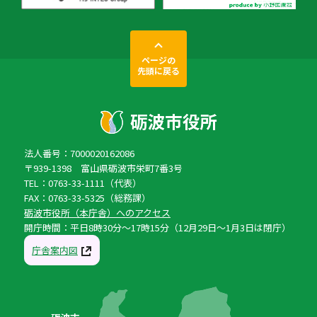
ページの
先頭に戻る
法人番号：7000020162086
〒939-1398 富山県砺波市栄町7番3号
TEL：0763-33-1111（代表）
FAX：0763-33-5325（総務課）
砺波市役所（本庁舎）へのアクセス
開庁時間：平日8時30分〜17時15分（12月29日〜1月3日は閉庁）
庁舎案内図