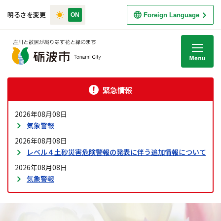
明るさを変更
Foreign Language
M
緊急情報
2026年08月08日
気象警報
2026年08月08日
レベル４土砂災害危険警報の発表に伴う追加情報について
2026年08月08日
気象警報