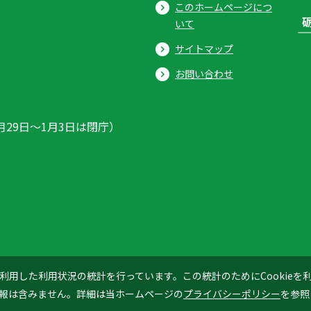
このホームページにつ
いて
サイトマップ
お問い合わせ
月29日〜1月3日は閉庁）
ics」を利用した利用状況の統計を行っています。この統計のためにCookie
© 2026 Tonami City
報は含みません。詳細は当ホームページの
プライバシーポリシー
を参照