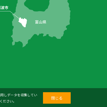
を利用しデータを収集してい
閉じる
ください。