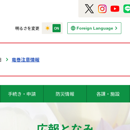
明るさを変更
Foreign Language
日
竜巻注意情報
手続き・申請
防災情報
各課・施設
広報となみ