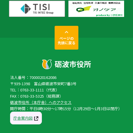
ページの
先頭に戻る
法人番号：7000020162086
〒939-1398 富山県砺波市栄町7番3号
TEL：0763-33-1111（代表）
FAX：0763-33-5325（総務課）
砺波市役所（本庁舎）へのアクセス
開庁時間：平日8時30分〜17時15分（12月29日〜1月3日は閉庁）
庁舎案内図