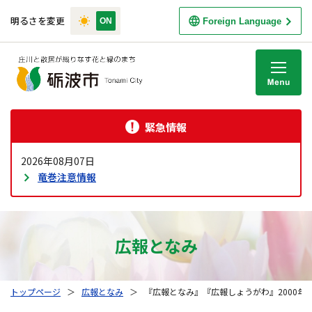
明るさを変更
Foreign Language
M
緊急情報
2026年08月07日
竜巻注意情報
広報となみ
トップページ
＞
広報となみ
＞
『広報となみ』『広報しょうがわ』2000年