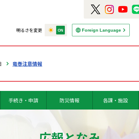
明るさを変更
Foreign Language
日
竜巻注意情報
手続き・申請
防災情報
各課・施設
広報となみ