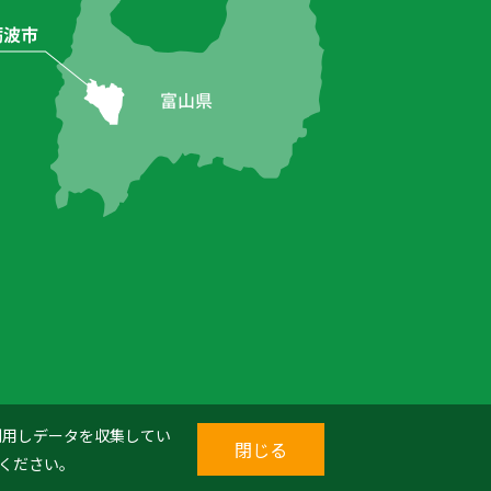
を利用しデータを収集してい
閉じる
ください。