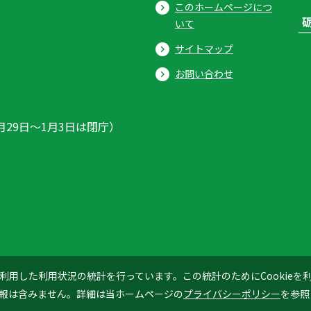
このホームページにつ
いて
サイトマップ
お問い合わせ
月29日〜1月3日は閉庁）
ics」を利用した利用状況の統計を行っています。この統計のためにCookie
© 2026 Tonami City
報は含みません。詳細は当ホームページの
プライバシーポリシー
を参照