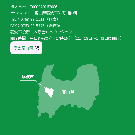
法人番号：7000020162086
〒939-1398 富山県砺波市栄町7番3号
TEL：0763-33-1111（代表）
FAX：0763-33-5325（総務課）
砺波市役所（本庁舎）へのアクセス
開庁時間：平日8時30分〜17時15分（12月29日〜1月3日は閉庁）
庁舎案内図