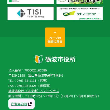
ページの
先頭に戻る
法人番号：7000020162086
〒939-1398 富山県砺波市栄町7番3号
TEL：0763-33-1111（代表）
FAX：0763-33-5325（総務課）
砺波市役所（本庁舎）へのアクセス
開庁時間：平日8時30分〜17時15分（12月29日〜1月3日は閉庁）
庁舎案内図