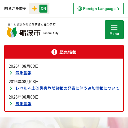
明るさを変更
Foreign Language
M
緊急情報
2026年08月08日
気象警報
2026年08月08日
レベル４土砂災害危険警報の発表に伴う追加情報について
2026年08月08日
気象警報