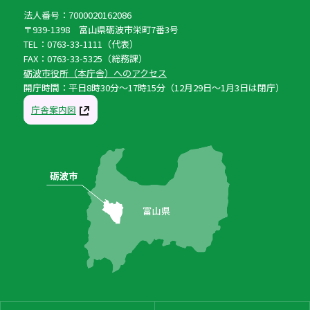
法人番号：7000020162086
〒939-1398 富山県砺波市栄町7番3号
TEL：0763-33-1111（代表）
FAX：0763-33-5325（総務課）
砺波市役所（本庁舎）へのアクセス
開庁時間：平日8時30分〜17時15分（12月29日〜1月3日は閉庁）
庁舎案内図