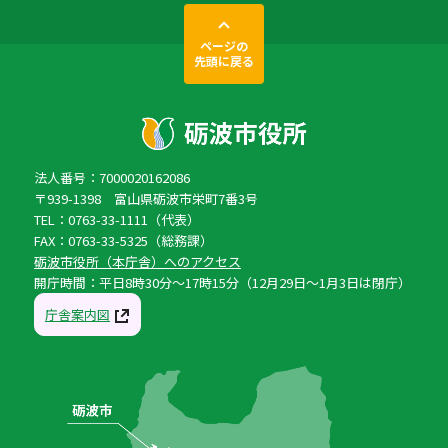
ページの
先頭に戻る
法人番号：7000020162086
〒939-1398 富山県砺波市栄町7番3号
TEL：0763-33-1111（代表）
FAX：0763-33-5325（総務課）
砺波市役所（本庁舎）へのアクセス
開庁時間：平日8時30分〜17時15分（12月29日〜1月3日は閉庁）
庁舎案内図