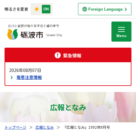
明るさを変更
Foreign Language
M
緊急情報
2026年08月07日
竜巻注意情報
広報となみ
トップページ
＞
広報となみ
＞
『広報となみ』1992年9月号