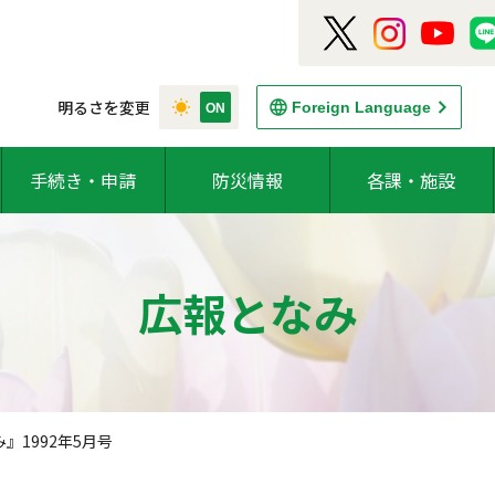
明るさを変更
Foreign Language
手続き・申請
防災情報
各課・施設
広報となみ
』1992年5月号