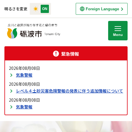
明るさを変更
Foreign Language
M
緊急情報
2026年08月08日
気象警報
2026年08月08日
レベル４土砂災害危険警報の発表に伴う追加情報について
2026年08月08日
気象警報