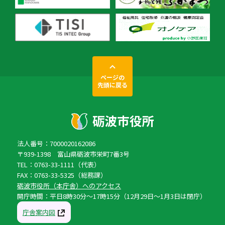
ページの
先頭に戻る
法人番号：7000020162086
〒939-1398 富山県砺波市栄町7番3号
TEL：0763-33-1111（代表）
FAX：0763-33-5325（総務課）
砺波市役所（本庁舎）へのアクセス
開庁時間：平日8時30分〜17時15分（12月29日〜1月3日は閉庁）
庁舎案内図