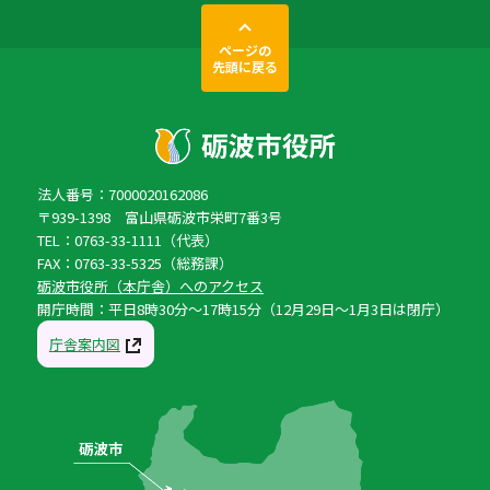
ページの
先頭に戻る
法人番号：7000020162086
〒939-1398 富山県砺波市栄町7番3号
TEL：0763-33-1111（代表）
FAX：0763-33-5325（総務課）
砺波市役所（本庁舎）へのアクセス
開庁時間：平日8時30分〜17時15分（12月29日〜1月3日は閉庁）
庁舎案内図