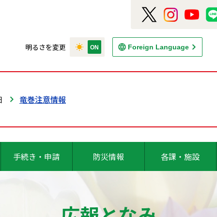
明るさを変更
Foreign Language
日
竜巻注意情報
手続き・申請
防災情報
各課・施設
広報となみ