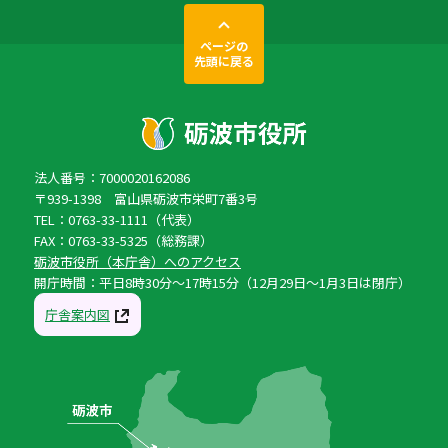
ページの
先頭に戻る
法人番号：7000020162086
〒939-1398 富山県砺波市栄町7番3号
TEL：0763-33-1111（代表）
FAX：0763-33-5325（総務課）
砺波市役所（本庁舎）へのアクセス
開庁時間：平日8時30分〜17時15分（12月29日〜1月3日は閉庁）
庁舎案内図