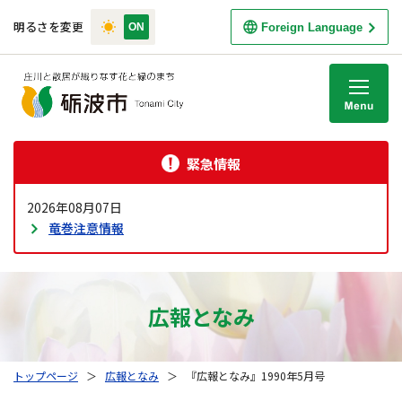
明るさを変更
Foreign Language
M
緊急情報
2026年08月07日
竜巻注意情報
広報となみ
トップページ
＞
広報となみ
＞
『広報となみ』1990年5月号